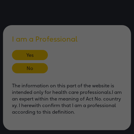
juos taip, kaip nurodyta.
Niekada nepradėkite vartoti antibiotikų be
medicininės priežiūros.
I am a Professional
2) Leiskite savo gydytojui nuspręsti, kokių
antibiotikų jums reikia ir kiek juos reikia vartoti.
Yes
Niekada nevartokite ankstesnei ligai gydyti
nepabaigtų suvartoti antibiotikų.
No
Nevartokite antibiotikų, išrašytų kitam
asmeniui, ir nesidalinkite savo vaistais su
The information on this part of the website is
kitais asmenimis.
intended only for health care professionals.I am
an expert within the meaning of Act No. country
Antibiotikus vartokite tik tada, kai juos išrašo
xy. I herewith confirm that I am a professional
gydytojas, nevartokite jų ilgiau, nei nurodyta.
according to this definition.
3) Leiskite gydytojui nuspręsti, kuris probiotikas