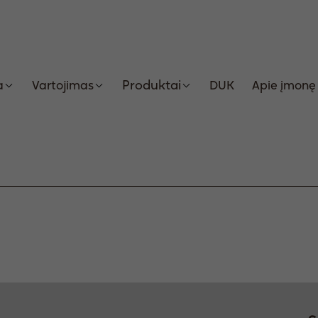
Produktai
a
Vartojimas
DUK
Apie įmonę