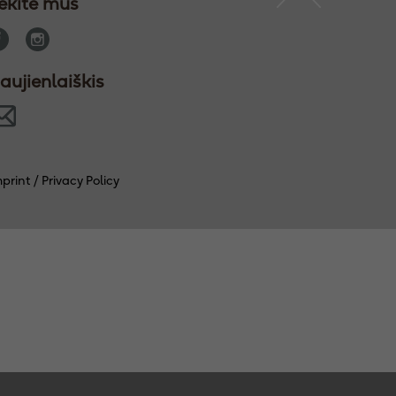
ekite mus
aujienlaiškis
mprint
/
Privacy Policy