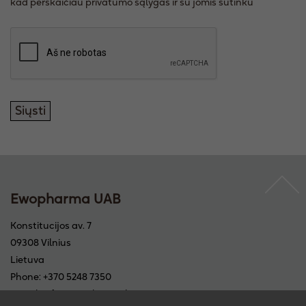
kad perskaičiau privatumo sąlygas ir su jomis sutinku
Siųsti
Ewopharma UAB
Konstitucijos av. 7
09308 Vilnius
Lietuva
Phone: +370 5248 7350
E-Mail: info@ewopharma.lt